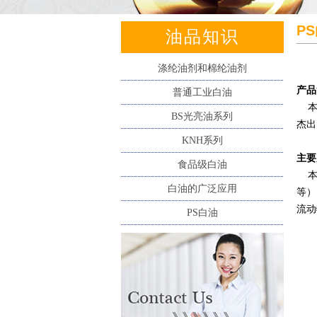
P
油品知识
涤纶油剂和棉纶油剂
产品
普通工业白油
本产
BS光亮油系列
杰出
KNH系列
主要
食品级白油
本产
白油的广泛应用
等）
流动
PS白油